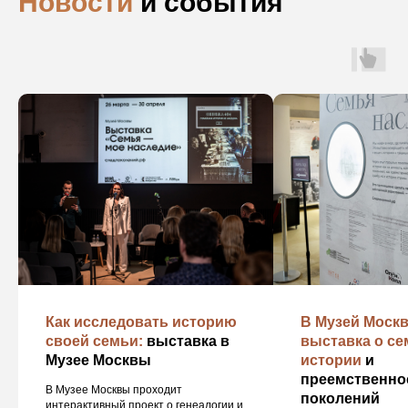
Новости
и события
Как исследовать историю
В Музей Моск
своей семьи:
выставка в
выставка о с
Музее Москвы
истории
и
преемственно
В Музее Москвы проходит
поколений
интерактивный проект о генеалогии и