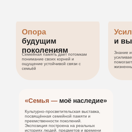
Опора
Усил
будущим
и вы
поколениям
Знание и
Семейная память дает потомкам
усиливае
понимание своих корней и
помогает
ощущение устойчивой связи с
жизненны
семьёй
«Семья —
моё наследие»
Культурно-просветительская выставка,
посвящённая семейной памяти и
преемственности поколений.
Экспозиция построена на реальных
историях людей, предметов и времени