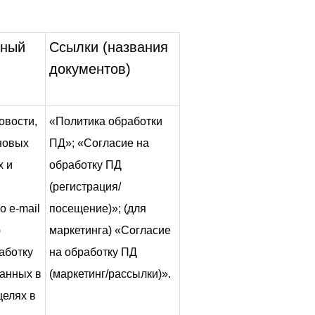
ьный
Ссылки (названия
документов)
овости,
«Политика обработки
новых
ПД»; «Согласие на
х и
обработку ПД
(регистрация/
о e-mail
посещение)»; (для
ю
маркетинга) «Согласие
аботку
на обработку ПД
анных в
(маркетинг/рассылки)».
целях в