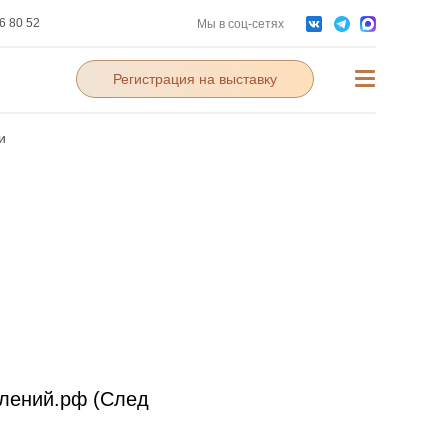
6 80 52
Мы в соц-сетях
Регистрация на выставку
ЫЛОК И
и
ений.рф (След