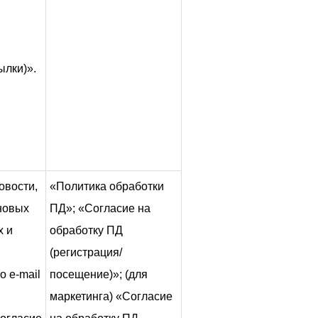
ылки)».
овости,
«Политика обработки
новых
ПД»; «Согласие на
х и
обработку ПД
(регистрация/
о e-mail
посещение)»; (для
маркетинга) «Согласие