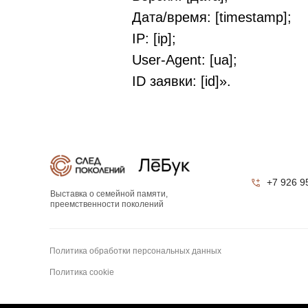
Дата/время: [timestamp];
IP: [ip];
User-Agent: [ua];
ID заявки: [id]».
+7 926 9
Выставка о семейной памяти,
преемственности поколений
Политика обработки персональных данных
Политика cookie