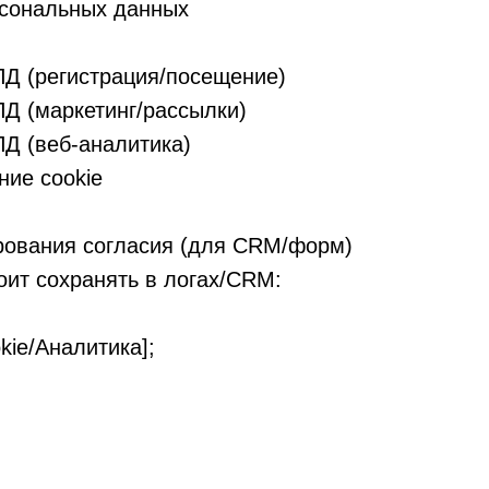
рсональных данных
ПД (регистрация/посещение)
ПД (маркетинг/рассылки)
ПД (веб-аналитика)
ние cookie
ирования согласия (для CRM/форм)
оит сохранять в логах/CRM:
kie/Аналитика];