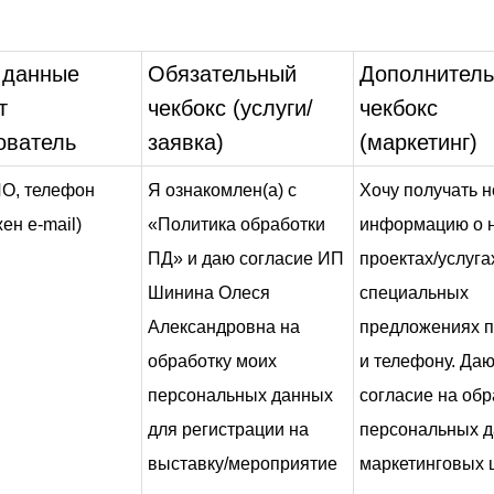
 данные
Обязательный
Дополнител
т
чекбокс (услуги/
чекбокс
ователь
заявка)
(маркетинг)
О, телефон
Я ознакомлен(а) с
Хочу получать н
ен e-mail)
«Политика обработки
информацию о 
ПД» и даю согласие ИП
проектах/услуга
Шинина Олеся
специальных
Александровна на
предложениях п
обработку моих
и телефону. Да
персональных данных
согласие на обр
для регистрации на
персональных д
выставку/мероприятие
маркетинговых 