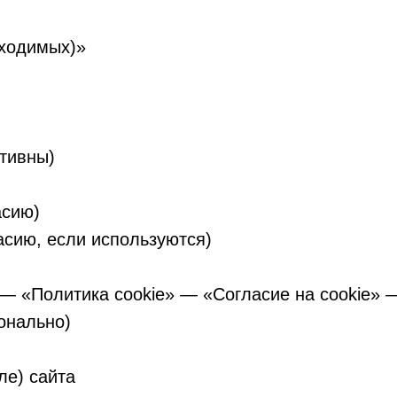
бходимых)»
тивны)
асию)
асию, если используются)
 — «Политика cookie» — «Согласие на cookie» 
онально)
ле) сайта