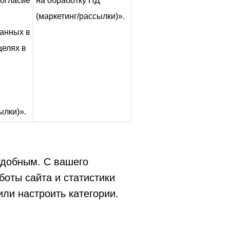
согласие
на обработку ПД
(маркетинг/рассылки)».
анных в
целях в
ылки)».
удобным. С вашего
оты сайта и статистики
ли настроить категории.