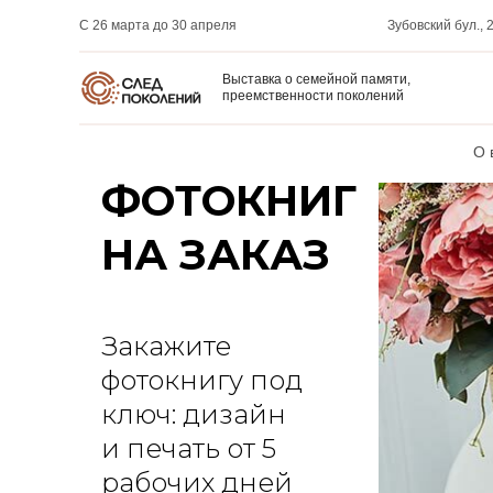
С 26 марта до 30 апреля
Зубовский бул., 2
Репертуар
О театре
Актеры
Выставка о семейной памяти,
преемственности поколений
ПЕЧАТЬ
О 
ФОТОКНИГ
НА ЗАКАЗ
Закажите
фотокнигу под
ключ: дизайн
и печать от 5
рабочих дней