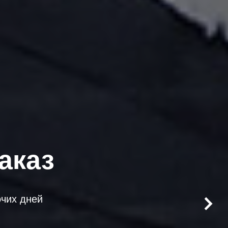
аказ
очих дней